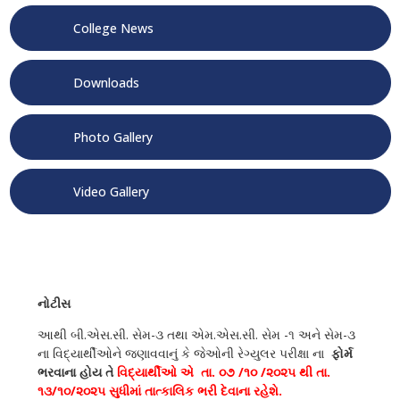
College News
Downloads
Photo Gallery
Video Gallery
નોટીસ
આથી બી.એસ.સી. સેમ-૩ તથા એમ.એસ.સી. સેમ -૧ અને સેમ-૩
ના વિદ્યાર્થીઓને જણાવવાનું કે જેઓની રેગ્યુલર પરીક્ષા ના
ફોર્મ
ભરવાના હોય તે
વિદ્યાર્થીઓ એ તા. ૦૭ /૧૦ /૨૦૨૫ થી તા.
૧૩/૧૦/૨૦૨૫ સુધીમાં તાત્કાલિક ભરી દેવાના રહેશે.