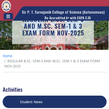
Sir P. T. Sarvajanik College of Science (Autonomous)
REGULAR B.SC. SEM-3
Re-Accredited A+ with CGPA 3.35
AND M.SC. SEM-1 & 3
EXAM FORM NOV-2025
Home
REGULAR B.SC. SEM-3 AND M.SC. SEM-1 & 3 EXAM FORM
NOV-2025
Activities
Student News